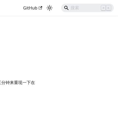
GitHub
⌘
K
的三分钟来重现一下在