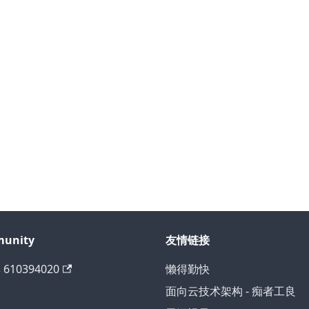
unity
友情链接
 610394020
懒得勤快
面向云技术架构 - 痴者工良